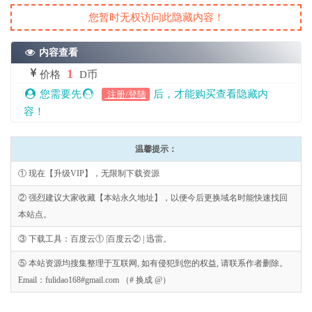
您暂时无权访问此隐藏内容！
内容查看
1
价格
D币
您需要先
后，才能购买查看隐藏内
注册/登陆
容！
温馨提示：
① 现在【升级VIP】，无限制下载资源
② 强烈建议大家收藏【本站永久地址】，以便今后更换域名时能快速找回
本站点。
③ 下载工具：百度云① |百度云② | 迅雷。
⑤ 本站资源均搜集整理于互联网, 如有侵犯到您的权益, 请联系作者删除。
Email：fulidao168#gmail.com （# 换成 @）